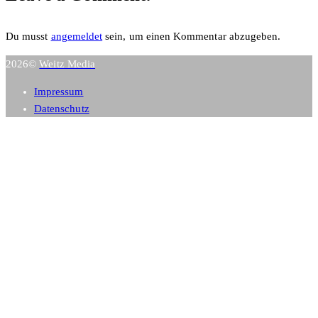
Du musst
angemeldet
sein, um einen Kommentar abzugeben.
2026©
Weitz Media
Impressum
Datenschutz